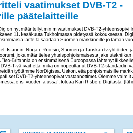
itteli vaatimukset DVB-T2 -
lle päätelaitteille
g on nyt määritellyt minimivaatimukset DVB-T2-yhteensopiville p
tökseen 11. kesäkuuta Tukholmassa pidetyssä kokouksessa. Digi
ensimmäisiä laitteita saadaan Suomen markkinoille jo tämän vuo
li Islannin, Norjan, Ruotsin, Suomen ja Tanskan tv-yhtiöiden j
oorumi, joka määrittelee yhteispohjoismaisesta jakelutekniikan al
a. "Iso-Britannia on ensimmäisenä Euroopassa lähtenyt liikkeelle
DVB-T-välivaihetta, mikä on nopeuttanut DVB-T2-standardin va
eidän työtämme NorDigissa. Uskon, että pohjoismaisille markki
alliset DVB-T2-yhteensopivat vastaanottimet. Olemme valmiit 
omessa ensi vuoden alussa", toteaa Kari Risberg Digitasta. (lähd