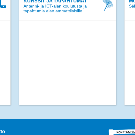
KURSSIT JA TAPAHTUMAT
MU
Antenni- ja ICT-alan koulutusta ja
Säh
tapahtumia alan ammattilaisille
tto