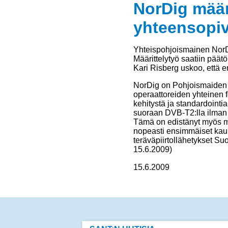
NorDig määr
yhteensopivi
Yhteispohjoismainen NorDi
Määrittelytyö saatiin pää
Kari Risberg uskoo, että 
NorDig on Pohjoismaiden e
operaattoreiden yhteinen f
kehitystä ja standardointi
suoraan DVB-T2:lla ilman 
Tämä on edistänyt myös m
nopeasti ensimmäiset kaup
teräväpiirtollähetykset Su
15.6.2009)
15.6.2009