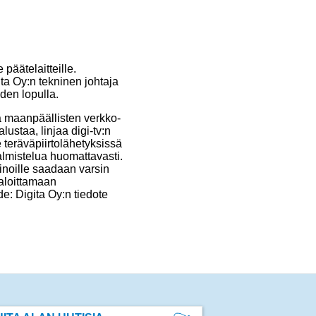
äätelaitteille.
ta Oy:n tekninen johtaja
den lopulla.
a maanpäällisten verkko-
ustaa, linjaa digi-tv:n
 teräväpiirtolähetyksissä
lmistelua huomattavasti.
noille saadaan varsin
aloittamaan
e: Digita Oy:n tiedote