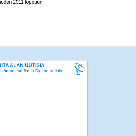
vuoden 2011 loppuun
ITA ALAN UUTISIA
kömaailma.fi:n ja Digitan uutisia