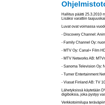
Ohjelmistot
Hallitus päätti 25.3.2010
Lisäksi varattiin taajuusk
Luvat ovat voimassa vuode
- Discovery Channel: Ani
- Family Channel Oy: nuor
- MTV Oy: Canal+ Film H
- MTV Networks AB: MTVn 
- Sanoma Television Oy: N
- Turner Entertainment Net
- Viasat Finland AB: TV 1
Lähetyksissä käytetään D
digiboksia, joka pystyy v
Verkkotoimilupa teräväpii