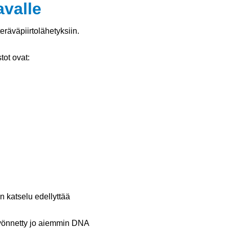
avalle
räväpiirtolähetyksiin.
tot ovat:
 katselu edellyttää
myönnetty jo aiemmin DNA