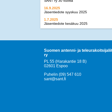
SANT ry 30 vuotta
16.9.2025
Jäsentiedote syyskuu 2025
1.7.2025
Jäsentiedote kesäkuu 2025
21.2.2025
Jäsentiedote helmikuu 2025
17.12.2024
Jäsentiedote joulukuu 2024
Suomen antenni- ja teleurakoitsijalii
>>
kaikki uutiset
ry
PL 55 (Harakantie 18 B)
02601 Espoo
Puhelin (09) 547 610
sant@sant.fi