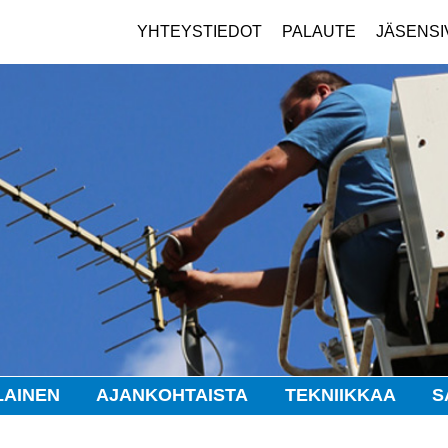
YHTEYSTIEDOT
PALAUTE
JÄSENSI
LAINEN
AJANKOHTAISTA
TEKNIIKKAA
S