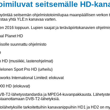
oimiluvat seitsemälle HD-kan
 myöntää seitsemän ohjelmistotoimilupaa maanpäällisen verkon te
aistaa yhtä YLE:n kanavaa varten.
n 2016 loppuun. Lupien saajat ja teräväpiirtokanavien ohjelmis
mal Planet HD
isolle suunnattu ohjelmisto
D
HD (musiikki, lastenohjelmat)
elonen Sport Pro HD (urheilu)
works International Limited: elokuvat
000 HD (elokuvat)
VB-T2-lähetysstandardia ja MPEG4-kuvanpakkausta. Lähetysten
astaanottamaan DVB-T2-lähetyksiä.
rtolähetyksille tarkoitettuihin kanavanippuihin HD1 ja HD2 on 