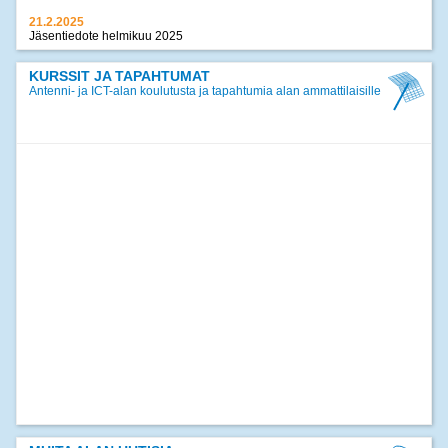
21.2.2025
Jäsentiedote helmikuu 2025
17.12.2024
Jäsentiedote joulukuu 2024
KURSSIT JA TAPAHTUMAT
Antenni- ja ICT-alan koulutusta ja tapahtumia alan ammattilaisille
>>
kaikki uutiset