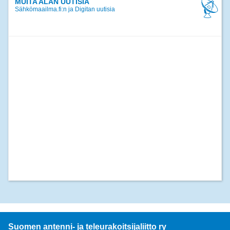
MUITA ALAN UUTISIA
Sähkömaailma.fi:n ja Digitan uutisia
Suomen antenni- ja teleurakoitsijaliitto ry