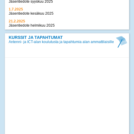
Jäsentiedote syyskuu 2025
1.7.2025
Jäsentiedote kesäkuu 2025
21.2.2025
Jäsentiedote helmikuu 2025
17.12.2024
Jäsentiedote joulukuu 2024
KURSSIT JA TAPAHTUMAT
Antenni- ja ICT-alan koulutusta ja tapahtumia alan ammattilaisille
>>
kaikki uutiset