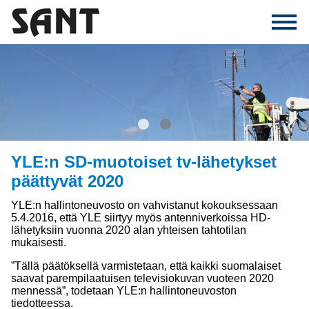
1
2
YLE:n SD-muotoiset tv-lähetykset
päättyvät 2020
YLE:n hallintoneuvosto on vahvistanut kokouksessaan
5.4.2016, että YLE siirtyy myös antenniverkoissa HD-
lähetyksiin vuonna 2020 alan yhteisen tahtotilan
mukaisesti.
”Tällä päätöksellä varmistetaan, että kaikki suomalaiset
saavat parempilaatuisen televisiokuvan vuoteen 2020
mennessä”, todetaan YLE:n hallintoneuvoston
tiedotteessa.