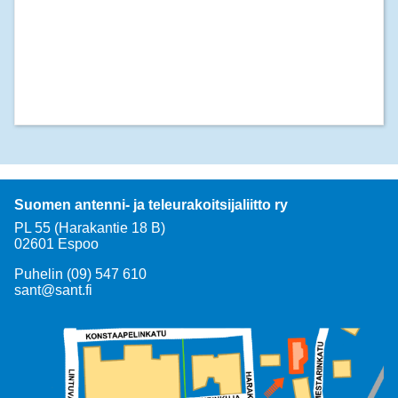
Suomen antenni- ja teleurakoitsijaliitto ry
PL 55 (Harakantie 18 B)
02601 Espoo
Puhelin (09) 547 610
sant@sant.fi