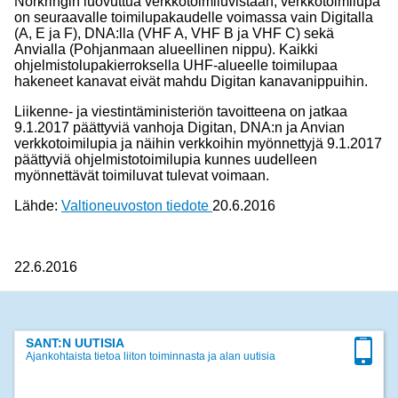
Norkringin luovuttua verkkotoimiluvistaan, verkkotoimilupa
on seuraavalle toimilupakaudelle voimassa vain Digitalla
(A, E ja F), DNA:lla (VHF A, VHF B ja VHF C) sekä
Anvialla (Pohjanmaan alueellinen nippu). Kaikki
ohjelmistolupakierroksella UHF-alueelle toimilupaa
hakeneet kanavat eivät mahdu Digitan kanavanippuihin.
Liikenne- ja viestintäministeriön tavoitteena on jatkaa
9.1.2017 päättyviä vanhoja Digitan, DNA:n ja Anvian
verkkotoimilupia ja näihin verkkoihin myönnettyjä 9.1.2017
päättyviä ohjelmistotoimilupia kunnes uudelleen
myönnettävät toimiluvat tulevat voimaan.
Lähde:
Valtioneuvoston tiedote
20.6.2016
22.6.2016
SANT:N UUTISIA
Ajankohtaista tietoa liiton toiminnasta ja alan uutisia