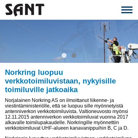
1
2
Norkring luopuu
verkkotoimiluvistaan, nykyisille
toimiluville jatkoaika
Norjalainen Norkring AS on ilmoittanut liikenne- ja
viestintäministeriölle, että se luopuu sille myönnetyistä
antenniverkon verkkotoimiluvista. Valtioneuvosto myönsi
12.11.2015 antenniverkon verkkotoimiluvat vuonna 2017
alkavalle toimilupakaudelle. Norkringille myönnettiin
verkkotoimiluvat UHF-alueen kanavanippuihin B, C ja D.