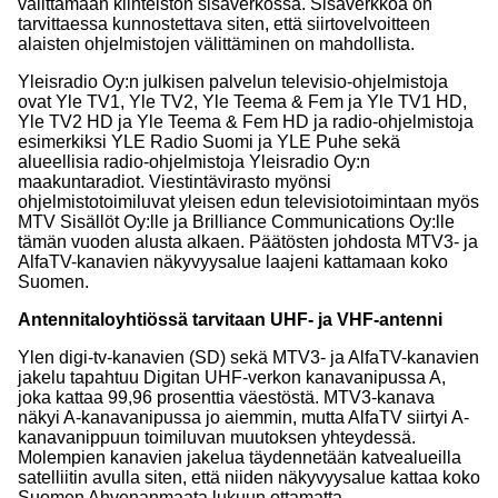
välittämään kiinteistön sisäverkossa. Sisäverkkoa on
tarvittaessa kunnostettava siten, että siirtovelvoitteen
alaisten ohjelmistojen välittäminen on mahdollista.
Yleisradio Oy:n julkisen palvelun televisio-ohjelmistoja
ovat Yle TV1, Yle TV2, Yle Teema & Fem ja Yle TV1 HD,
Yle TV2 HD ja Yle Teema & Fem HD ja radio-ohjelmistoja
esimerkiksi YLE Radio Suomi ja YLE Puhe sekä
alueellisia radio-ohjelmistoja Yleisradio Oy:n
maakuntaradiot. Viestintävirasto myönsi
ohjelmistotoimiluvat yleisen edun televisiotoimintaan myös
MTV Sisällöt Oy:lle ja Brilliance Communications Oy:lle
tämän vuoden alusta alkaen. Päätösten johdosta MTV3- ja
AlfaTV-kanavien näkyvyysalue laajeni kattamaan koko
Suomen.
Antennitaloyhtiössä tarvitaan UHF- ja VHF-antenni
Ylen digi-tv-kanavien (SD) sekä MTV3- ja AlfaTV-kanavien
jakelu tapahtuu Digitan UHF-verkon kanavanipussa A,
joka kattaa 99,96 prosenttia väestöstä. MTV3-kanava
näkyi A-kanavanipussa jo aiemmin, mutta AlfaTV siirtyi A-
kanavanippuun toimiluvan muutoksen yhteydessä.
Molempien kanavien jakelua täydennetään katvealueilla
satelliitin avulla siten, että niiden näkyvyysalue kattaa koko
Suomen Ahvenanmaata lukuun ottamatta.