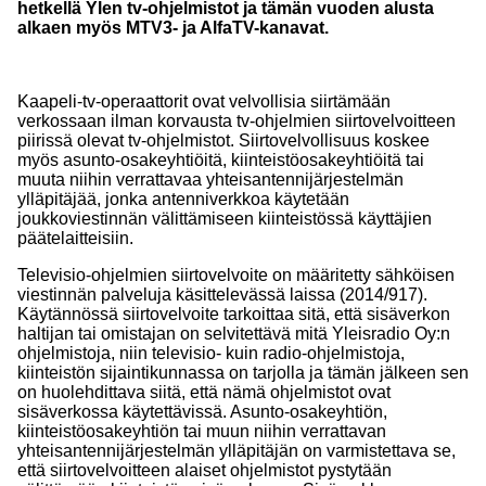
hetkellä Ylen tv-ohjelmistot ja tämän vuoden alusta
alkaen myös MTV3- ja AlfaTV-kanavat.
Kaapeli-tv-operaattorit ovat velvollisia siirtämään
verkossaan ilman korvausta tv-ohjelmien siirtovelvoitteen
piirissä olevat tv-ohjelmistot. Siirtovelvollisuus koskee
myös asunto-osakeyhtiöitä, kiinteistöosakeyhtiöitä tai
muuta niihin verrattavaa yhteisantennijärjestelmän
ylläpitäjää, jonka antenniverkkoa käytetään
joukkoviestinnän välittämiseen kiinteistössä käyttäjien
päätelaitteisiin.
Televisio-ohjelmien siirtovelvoite on määritetty sähköisen
viestinnän palveluja käsittelevässä laissa (2014/917).
Käytännössä siirtovelvoite tarkoittaa sitä, että sisäverkon
haltijan tai omistajan on selvitettävä mitä Yleisradio Oy:n
ohjelmistoja, niin televisio- kuin radio-ohjelmistoja,
kiinteistön sijaintikunnassa on tarjolla ja tämän jälkeen sen
on huolehdittava siitä, että nämä ohjelmistot ovat
sisäverkossa käytettävissä. Asunto-osakeyhtiön,
kiinteistöosakeyhtiön tai muun niihin verrattavan
yhteisantennijärjestelmän ylläpitäjän on varmistettava se,
että siirtovelvoitteen alaiset ohjelmistot pystytään