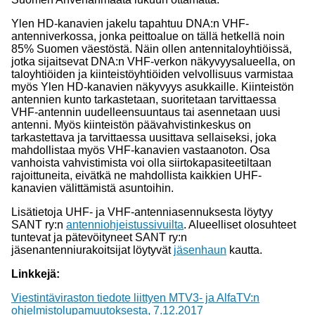
Ylen HD-kanavien jakelu tapahtuu DNA:n VHF-
antenniverkossa, jonka peittoalue on tällä hetkellä noin
85% Suomen väestöstä. Näin ollen antennitaloyhtiöissä,
jotka sijaitsevat DNA:n VHF-verkon näkyvyysalueella, on
taloyhtiöiden ja kiinteistöyhtiöiden velvollisuus varmistaa
myös Ylen HD-kanavien näkyvyys asukkaille. Kiinteistön
antennien kunto tarkastetaan, suoritetaan tarvittaessa
VHF-antennin uudelleensuuntaus tai asennetaan uusi
antenni. Myös kiinteistön päävahvistinkeskus on
tarkastettava ja tarvittaessa uusittava sellaiseksi, joka
mahdollistaa myös VHF-kanavien vastaanoton. Osa
vanhoista vahvistimista voi olla siirtokapasiteetiltaan
rajoittuneita, eivätkä ne mahdollista kaikkien UHF-
kanavien välittämistä asuntoihin.
Lisätietoja UHF- ja VHF-antenniasennuksesta löytyy
SANT ry:n
antenniohjeistussivuilta
. Alueelliset olosuhteet
tuntevat ja pätevöityneet SANT ry:n
jäsenantenniurakoitsijat löytyvät
jäsenhaun
kautta.
Linkkejä:
Viestintäviraston tiedote liittyen MTV3- ja AlfaTV:n
ohjelmistolupamuutoksesta, 7.12.2017