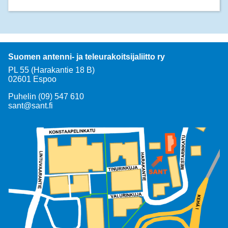
Suomen antenni- ja teleurakoitsijaliitto ry
PL 55 (Harakantie 18 B)
02601 Espoo
Puhelin (09) 547 610
sant@sant.fi