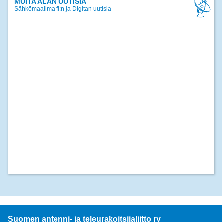
MUITA ALAN UUTISIA
Sähkömaailma.fi:n ja Digitan uutisia
Suomen antenni- ja teleurakoitsijaliitto ry