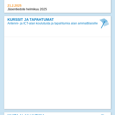
21.2.2025
Jäsentiedote helmikuu 2025
17.12.2024
Jäsentiedote joulukuu 2024
KURSSIT JA TAPAHTUMAT
Antenni- ja ICT-alan koulutusta ja tapahtumia alan ammattilaisille
>>
kaikki uutiset