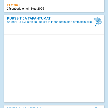
21.2.2025
Jäsentiedote helmikuu 2025
17.12.2024
Jäsentiedote joulukuu 2024
KURSSIT JA TAPAHTUMAT
Antenni- ja ICT-alan koulutusta ja tapahtumia alan ammattilaisille
>>
kaikki uutiset