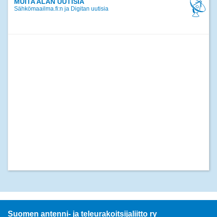
MUITA ALAN UUTISIA
Sähkömaailma.fi:n ja Digitan uutisia
Suomen antenni- ja teleurakoitsijaliitto ry