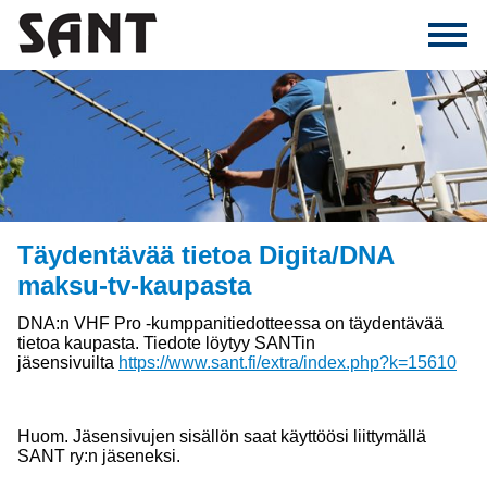
Täydentävää tietoa Digita/DNA
maksu-tv-kaupasta
DNA:n VHF Pro -kumppanitiedotteessa on täydentävää
tietoa kaupasta. Tiedote löytyy SANTin
jäsensivuilta
https://www.sant.fi/extra/index.php?k=15610
Huom. Jäsensivujen sisällön saat käyttöösi liittymällä
SANT ry:n jäseneksi.