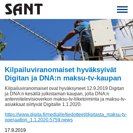
Kilpailuviranomaiset hyväksyivät
Digitan ja DNA:n maksu-tv-kaupan
Kilpailuviranomaiset ovat hyväksyneet 12.9.2019 Digitan
ja DNA:n kesällä julkistaman kaupan, jolla DNA:n
antennitelevisioverkon maksu-tv-liiketoiminta ja maksu-tv-
asiakkaat siirtyvät Digitalle 1.1.2020.
https://www.digita.fi/medialle/tiedotteet/digitasta_maksu-tv-
operaattori_1.1.2020.5759.news
17.9.2019