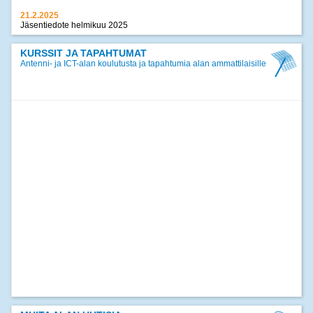
21.2.2025
Jäsentiedote helmikuu 2025
17.12.2024
Jäsentiedote joulukuu 2024
KURSSIT JA TAPAHTUMAT
Antenni- ja ICT-alan koulutusta ja tapahtumia alan ammattilaisille
>>
kaikki uutiset