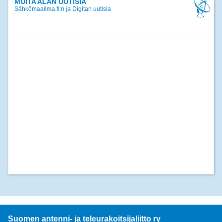
MUITA ALAN UUTISIA
Sähkömaailma.fi:n ja Digitan uutisia
Suomen antenni- ja teleurakoitsijaliitto ry