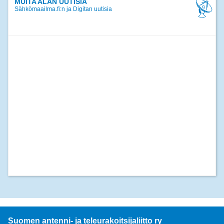
MUITA ALAN UUTISIA
Sähkömaailma.fi:n ja Digitan uutisia
Suomen antenni- ja teleurakoitsijaliitto ry