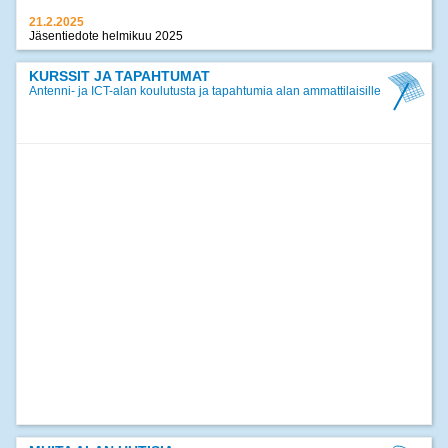
21.2.2025
Jäsentiedote helmikuu 2025
17.12.2024
Jäsentiedote joulukuu 2024
KURSSIT JA TAPAHTUMAT
Antenni- ja ICT-alan koulutusta ja tapahtumia alan ammattilaisille
>>
kaikki uutiset