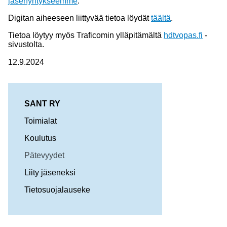
jäsenyritykseemme
.
Digitan aiheeseen liittyvää tietoa löydät
täältä
.
Tietoa löytyy myös Traficomin ylläpitämältä
hdtvopas.fi
-
sivustolta.
12.9.2024
SANT RY
Toimialat
Koulutus
Pätevyydet
Liity jäseneksi
Tietosuojalauseke