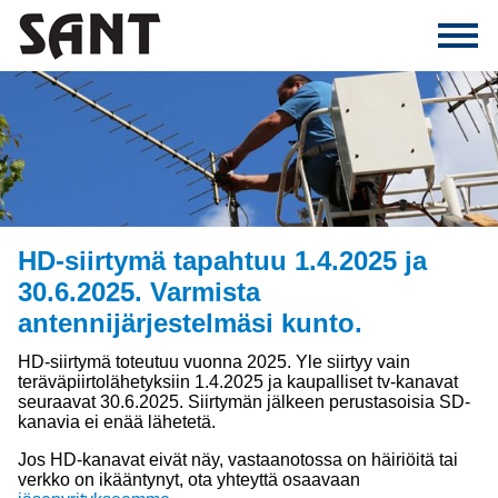
HD-siirtymä tapahtuu 1.4.2025 ja
30.6.2025. Varmista
antennijärjestelmäsi kunto.
HD-siirtymä toteutuu vuonna 2025. Yle siirtyy vain
teräväpiirtolähetyksiin 1.4.2025 ja kaupalliset tv-kanavat
seuraavat 30.6.2025. Siirtymän jälkeen perustasoisia SD-
kanavia ei enää lähetetä.
Jos HD-kanavat eivät näy, vastaanotossa on häiriöitä tai
verkko on ikääntynyt, ota yhteyttä osaavaan