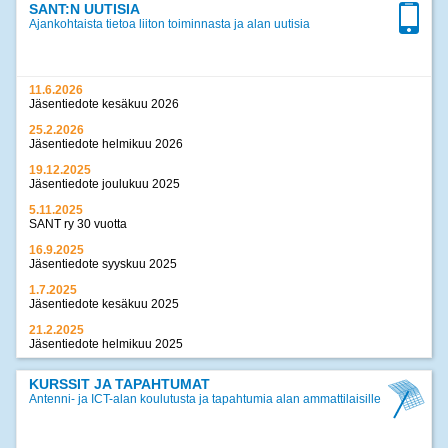
SANT:N UUTISIA
Ajankohtaista tietoa liiton toiminnasta ja alan uutisia
11.6.2026
Jäsentiedote kesäkuu 2026
25.2.2026
Jäsentiedote helmikuu 2026
19.12.2025
Jäsentiedote joulukuu 2025
5.11.2025
SANT ry 30 vuotta
16.9.2025
Jäsentiedote syyskuu 2025
1.7.2025
Jäsentiedote kesäkuu 2025
21.2.2025
Jäsentiedote helmikuu 2025
17.12.2024
Jäsentiedote joulukuu 2024
KURSSIT JA TAPAHTUMAT
Antenni- ja ICT-alan koulutusta ja tapahtumia alan ammattilaisille
>>
kaikki uutiset