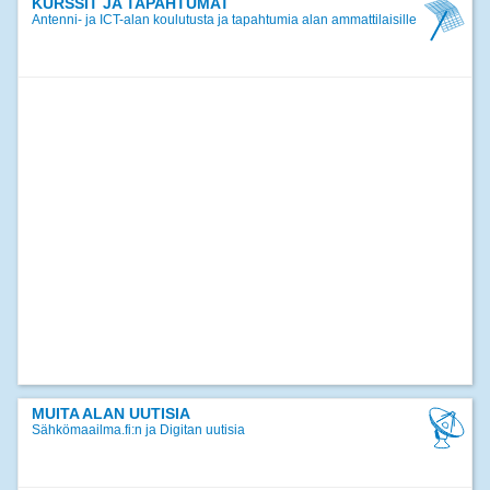
Jäsentiedote joulukuu 2024
KURSSIT JA TAPAHTUMAT
Antenni- ja ICT-alan koulutusta ja tapahtumia alan ammattilaisille
>>
kaikki uutiset
MUITA ALAN UUTISIA
Sähkömaailma.fi:n ja Digitan uutisia