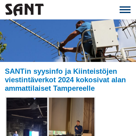
SANTin syysinfo ja Kiinteistöjen
viestintäverkot 2024 kokosivat alan
ammattilaiset Tampereelle