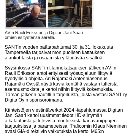
AVIn Rauli Eriksson ja Digitan Jani Saari
omien esitystensä äärellä.
SANTin vuoden päätapahtumat 30. ja 31. lokakuuta
Tampereella tarjosivat monipuolisen kattauksen
ajankohtaista ja osaamista ylläpitävää sisältöä.
Syysinfossa SANTin tilannekatsauksen jälkeen AVI:n
Rauli Eriksson antoi erityisesti työsuojeluun liittyviä
hyödyllisiä ohjeita. Ari Rajamäki Antenniasennus
Rajamäki Oy:stä näytti kuvia kentällä vastaan tulleista
asennusmokista ja kertoi niihin liittyviä kokemuksia.
Tämän jälkeen nautittiin tarjoiluista, joista vastasi SANT ry
Digita Oy:n sponsoroimana.
Kiinteistöjen viestintäverkot 2024 -tapahtumassa Digitan
Jani Saari kertoi uusimmat tiedot HD-siirtymän
aikatauluista ja tulevista muutoksista kanavanippujen
taajuuksissa ja parametreissa. Traficomin Klaus Nieminen
avasi GIA-direktiivin vaikutuksia ja kertoi M65:n