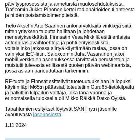
päivitysprosessista ja annetuista muutosehdotuksista.
Traficomin Jukka Pihonen kertoi radiohäiriöiden tilanteesta
ja niiden poistamistoimenpiteistä.
Tieto Akselin Arto Saarinen antoi arvokkaita vinkkejä siitä,
miten yrityksen taloutta hallitaan ja johdetaan
menestyksekkäästi. Finnsatin Vesa Mikkilä esitti erilaisia
antennirasiavaihtoehtoja ja pohti erityisesti sitä,
voitaisiinko jatkossa siirtyä käyttämään rasiaa, jossa on
vain yksi IEC-liitin. Saloxcomin Juha Vasarainen jakoi
mobiiliverkkojen asennuksessa tarvittavia perustietoja ja
muistutti tulevasta erillisestä puolen päivän webinaarista,
jossa asiaan paneudutaan tarkemmin.
RF-tuote ja Finnsat esittelivät tuoteuutuuksiaan ja lopuksi
käytiin läpi M65:n pääasiat, toteutettiin Guru65-tietokilpailu
ja palkittiin kilpailun voittaja, joka tänä vuonna ja
erinomaisella tuloksella oli Mikko Räikkä Datko Oy:stä.
Tapahtumien esitykset löytyvät SANT ry:n jäsenille
avautuvasta
jäsenosiosta
.
1.11.2024