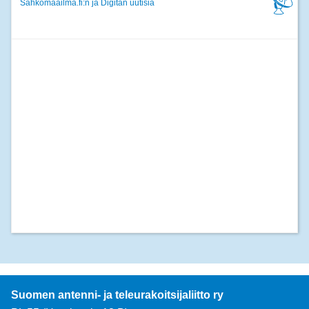
Sähkömaailma.fi:n ja Digitan uutisia
Suomen antenni- ja teleurakoitsijaliitto ry