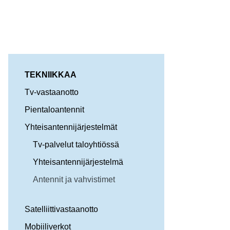
TEKNIIKKAA
Tv-vastaanotto
Pientaloantennit
Yhteisantennijärjestelmät
Tv-palvelut taloyhtiössä
Yhteisantennijärjestelmä
Antennit ja vahvistimet
Satelliittivastaanotto
Mobiiliverkot