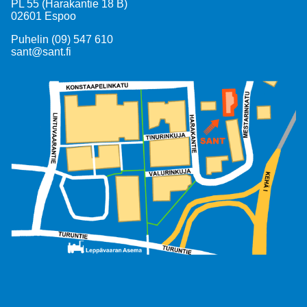
PL 55 (Harakantie 18 B)
02601 Espoo
Puhelin (09) 547 610
sant@sant.fi