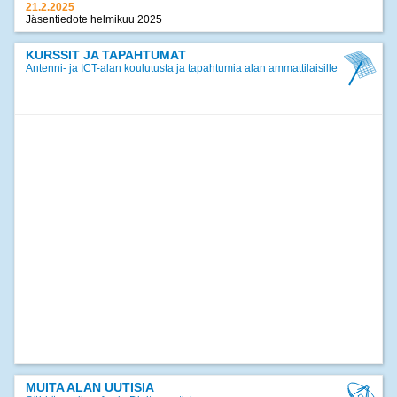
21.2.2025
Jäsentiedote helmikuu 2025
17.12.2024
Jäsentiedote joulukuu 2024
KURSSIT JA TAPAHTUMAT
Antenni- ja ICT-alan koulutusta ja tapahtumia alan ammattilaisille
>>
kaikki uutiset
MUITA ALAN UUTISIA