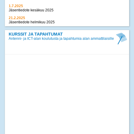
1.7.2025
Jäsentiedote kesäkuu 2025
21.2.2025
Jäsentiedote helmikuu 2025
17.12.2024
Jäsentiedote joulukuu 2024
KURSSIT JA TAPAHTUMAT
Antenni- ja ICT-alan koulutusta ja tapahtumia alan ammattilaisille
>>
kaikki uutiset