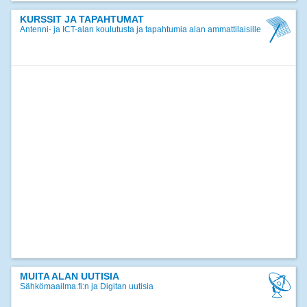
17.12.2024
Jäsentiedote joulukuu 2024
KURSSIT JA TAPAHTUMAT
Antenni- ja ICT-alan koulutusta ja tapahtumia alan ammattilaisille
>>
kaikki uutiset
MUITA ALAN UUTISIA
Sähkömaailma.fi:n ja Digitan uutisia