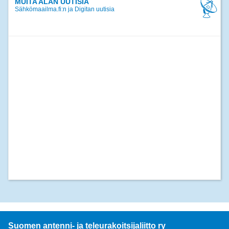
MUITA ALAN UUTISIA
Sähkömaailma.fi:n ja Digitan uutisia
Suomen antenni- ja teleurakoitsijaliitto ry