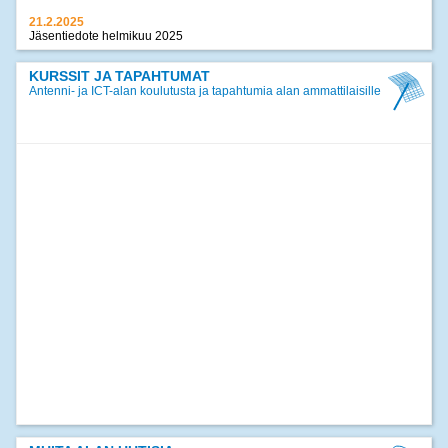
21.2.2025
Jäsentiedote helmikuu 2025
17.12.2024
Jäsentiedote joulukuu 2024
KURSSIT JA TAPAHTUMAT
Antenni- ja ICT-alan koulutusta ja tapahtumia alan ammattilaisille
>>
kaikki uutiset