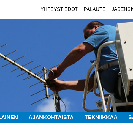
YHTEYSTIEDOT
PALAUTE
JÄSENSI
LAINEN
AJANKOHTAISTA
TEKNIIKKAA
S