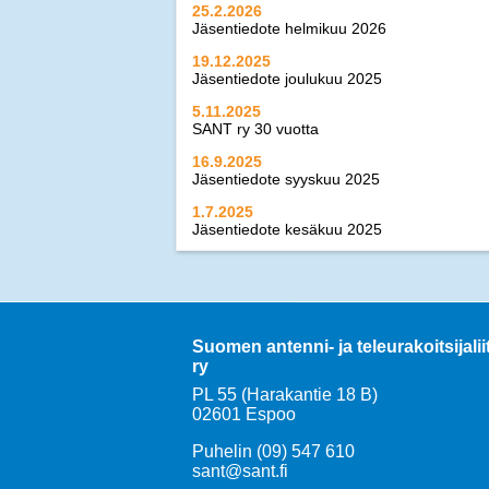
25.2.2026
Jäsentiedote helmikuu 2026
19.12.2025
Jäsentiedote joulukuu 2025
5.11.2025
SANT ry 30 vuotta
16.9.2025
Jäsentiedote syyskuu 2025
1.7.2025
Jäsentiedote kesäkuu 2025
21.2.2025
Jäsentiedote helmikuu 2025
17.12.2024
Jäsentiedote joulukuu 2024
Suomen antenni- ja teleurakoitsijalii
>>
kaikki uutiset
ry
PL 55 (Harakantie 18 B)
02601 Espoo
Puhelin (09) 547 610
sant@sant.fi