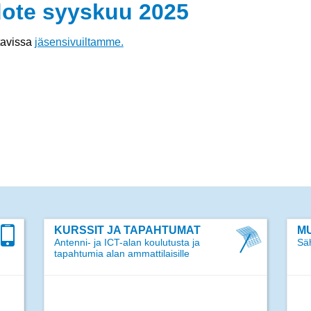
dote syyskuu 2025
tavissa
jäsensivuiltamme.
KURSSIT JA TAPAHTUMAT
MU
Antenni- ja ICT-alan koulutusta ja
Säh
tapahtumia alan ammattilaisille