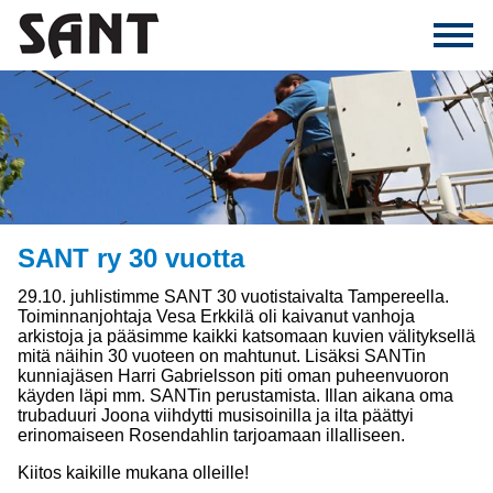
SANT ry 30 vuotta
29.10. juhlistimme SANT 30 vuotistaivalta Tampereella.
Toiminnanjohtaja Vesa Erkkilä oli kaivanut vanhoja
arkistoja ja pääsimme kaikki katsomaan kuvien välityksellä
mitä näihin 30 vuoteen on mahtunut. Lisäksi SANTin
kunniajäsen Harri Gabrielsson piti oman puheenvuoron
käyden läpi mm. SANTin perustamista. Illan aikana oma
trubaduuri Joona viihdytti musisoinilla ja ilta päättyi
erinomaiseen Rosendahlin tarjoamaan illalliseen.
Kiitos kaikille mukana olleille!