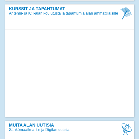
17.12.2024
Jäsentiedote joulukuu 2024
KURSSIT JA TAPAHTUMAT
Antenni- ja ICT-alan koulutusta ja tapahtumia alan ammattilaisille
>>
kaikki uutiset
MUITA ALAN UUTISIA
Sähkömaailma.fi:n ja Digitan uutisia