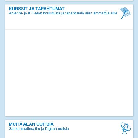
17.12.2024
Jäsentiedote joulukuu 2024
KURSSIT JA TAPAHTUMAT
Antenni- ja ICT-alan koulutusta ja tapahtumia alan ammattilaisille
>>
kaikki uutiset
MUITA ALAN UUTISIA
Sähkömaailma.fi:n ja Digitan uutisia