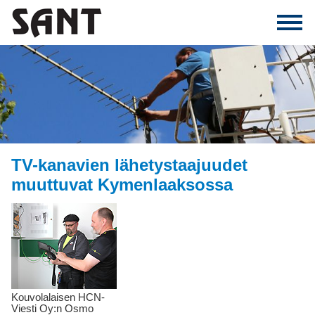
TV-kanavien lähetystaajuudet
muuttuvat Kymenlaaksossa
Kouvolalaisen HCN-
Viesti Oy:n Osmo