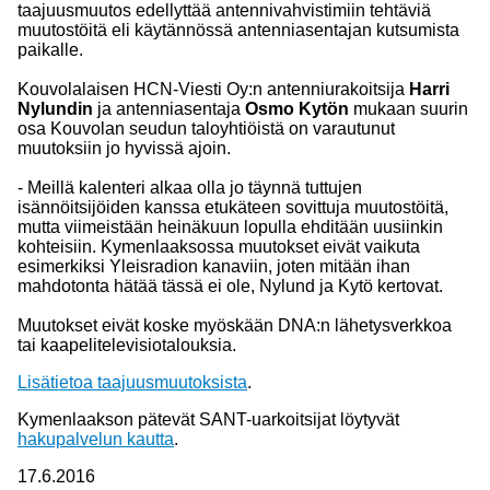
taajuusmuutos edellyttää antennivahvistimiin tehtäviä
muutostöitä eli käytännössä antenniasentajan kutsumista
paikalle.
Kouvolalaisen HCN-Viesti Oy:n antenniurakoitsija
Harri
Nylundin
ja antenniasentaja
Osmo Kytön
mukaan suurin
osa Kouvolan seudun taloyhtiöistä on varautunut
muutoksiin jo hyvissä ajoin.
- Meillä kalenteri alkaa olla jo täynnä tuttujen
isännöitsijöiden kanssa etukäteen sovittuja muutostöitä,
mutta viimeistään heinäkuun lopulla ehditään uusiinkin
kohteisiin. Kymenlaaksossa muutokset eivät vaikuta
esimerkiksi Yleisradion kanaviin, joten mitään ihan
mahdotonta hätää tässä ei ole, Nylund ja Kytö kertovat.
Muutokset eivät koske myöskään DNA:n lähetysverkkoa
tai kaapelitelevisiotalouksia.
Lisätietoa taajuusmuutoksista
.
Kymenlaakson pätevät SANT-uarkoitsijat löytyvät
hakupalvelun kautta
.
17.6.2016