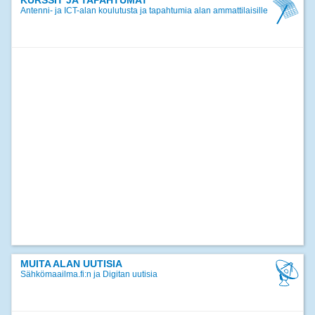
Jäsentiedote joulukuu 2024
KURSSIT JA TAPAHTUMAT
Antenni- ja ICT-alan koulutusta ja tapahtumia alan ammattilaisille
>>
kaikki uutiset
MUITA ALAN UUTISIA
Sähkömaailma.fi:n ja Digitan uutisia