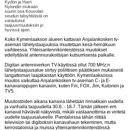
Kydön ja Harri
Nylundin mukaan
suurin osa Kouvolan
seudun taloyhtiöistä on
varautunut
taajuusmuutoksiin jo
hyvissä ajoin.
Koko Kymenlaakson alueen kattavan Anjalankosken tv-
aseman lähetystaajuuksia muutetaan kesä-heinäkuun
vaihteessa. Yhteisantennikiinteistöissä muutokset
edellyttävät antenniurakoitsijan kutsumisesta paikalle.
Digitan antenniverkon TV-käytössä ollut 700 MHz:n
lähetystaajuusalue siirtyy poliittisen päätöksen mukaisesti
langattoman laajakaistan käyttöön. Kymenlaaksossa
muutos vaikuttaa Anjalankosken tv-aseman C- ja E-
kanavanippujen kanaviin, kuten Frii, FOX, Jim, Kutonen ja
TV5.
Muutostöiden aikana kanavia lähetään rinnakkain uudella
ja vanhalla taajuudella 30.6. - 18.7. Tämän jälkeen em.
kanavat häviävät näkyvistä, mikäli vastaanottimia ei viritetä
uudelle taajuusalueelle. Pientaloissa tähän riittää
television tai digiboksin kanavahaun tekeminen, mutta
kerrostaloissa ja muissa yhteisantennikiinteistöissä